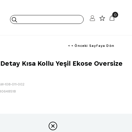
0
< < Önceki Sayfaya Dön
Detay Kısa Kollu Yeşil Ekose Oversize
AW-108-011-002
80648518