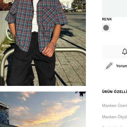
RENK
Yorum
ÜRÜN ÖZELLI
Manken Üzeri
Manken Ölçüle