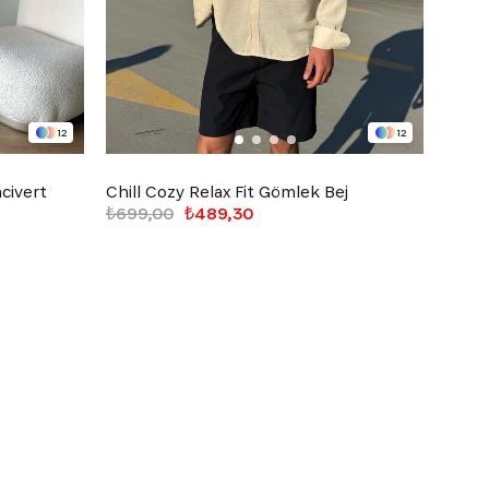
12
12
acivert
Chill Cozy Relax Fit Gömlek Bej
Chill
₺699,00
₺489,30
₺699