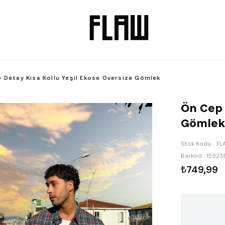
 Detay Kısa Kollu Yeşil Ekose Oversize Gömlek
Ön Cep 
Gömlek
Stok Kodu
FL
Barkod
:
15923
₺749,99