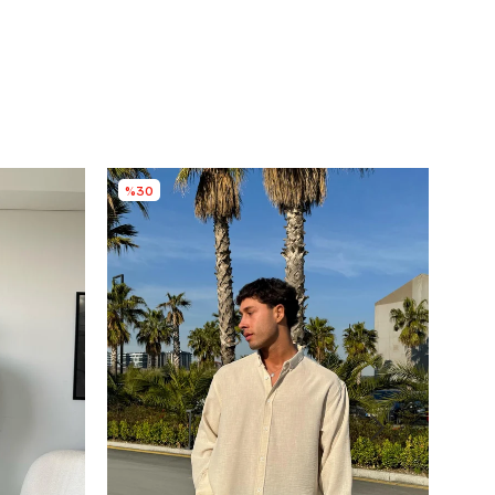
%30
%3