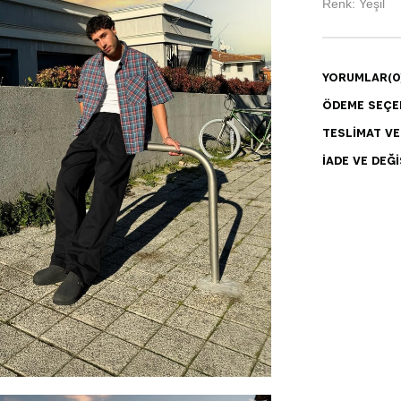
Renk: Yeşil
YORUMLAR
(0
ÖDEME SEÇE
TESLIMAT V
İADE VE DEĞI