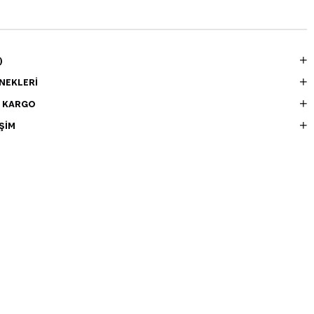
)
NEKLERI
E KARGO
ŞIM