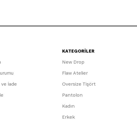
KATEGORİLER
m
New Drop
Durumu
Flaw Atelier
 ve İade
Oversize Tişört
de
Pantolon
Kadın
Erkek