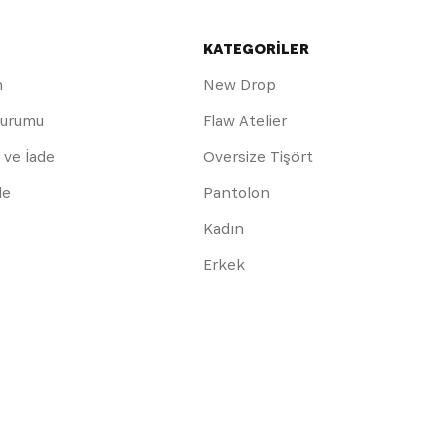
KATEGORİLER
m
New Drop
Durumu
Flaw Atelier
 ve İade
Oversize Tişört
de
Pantolon
Kadın
Erkek