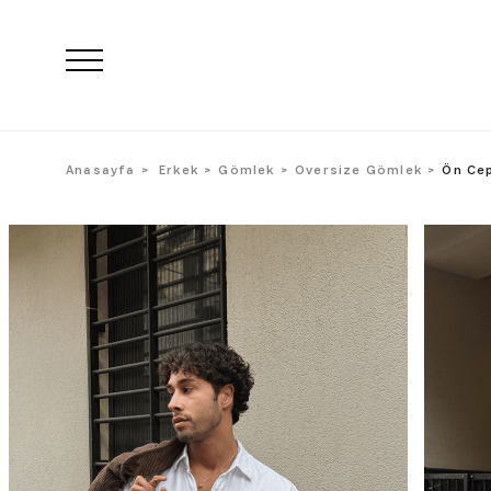
Anasayfa
Erkek
Gömlek
Oversize Gömlek
Ön Ce