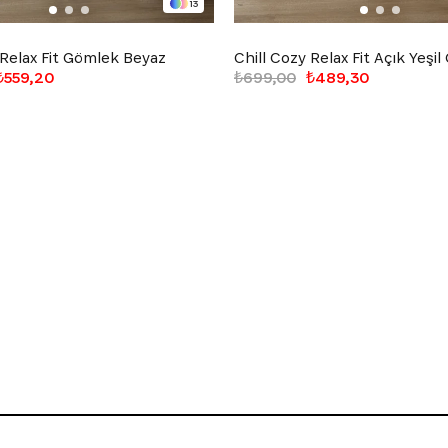
13
 Relax Fit Gömlek Beyaz
Chill Cozy Relax Fit Açık Yeşi
₺559,20
₺699,00
₺489,30