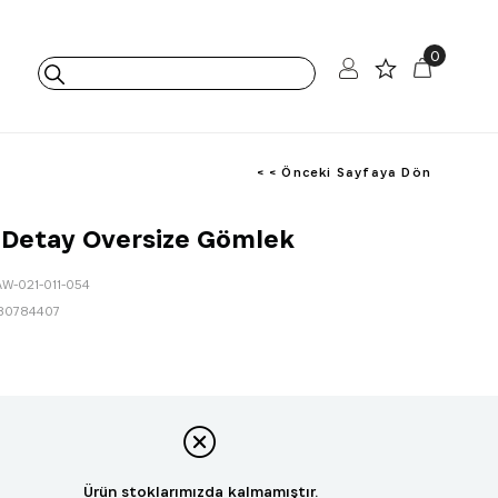
0
< < Önceki Sayfaya Dön
 Detay Oversize Gömlek
AW-021-011-054
80784407
Ürün stoklarımızda kalmamıştır.