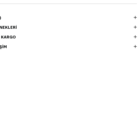
)
NEKLERI
E KARGO
ŞIM