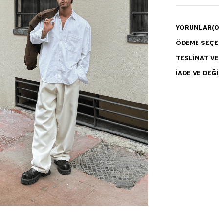
YORUMLAR
(0
ÖDEME SEÇE
TESLIMAT V
İADE VE DEĞI