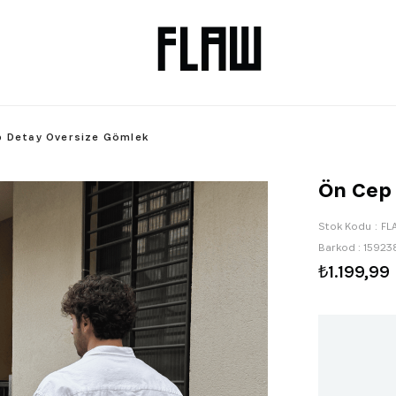
p Detay Oversize Gömlek
Ön Cep
Stok Kodu
FL
Barkod
:
15923
₺1.199,99