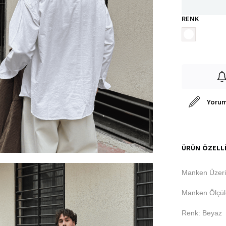
RENK
Yorum
ÜRÜN ÖZELLI
Manken Üzeri
Manken Ölçüle
Renk: Beyaz