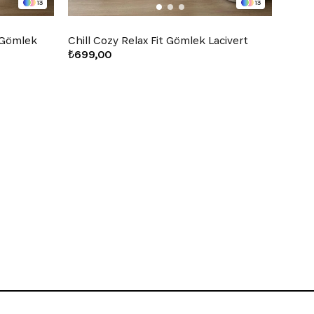
13
13
l Gömlek
Chill Cozy Relax Fit Gömlek Lacivert
Chill
₺699,00
₺699