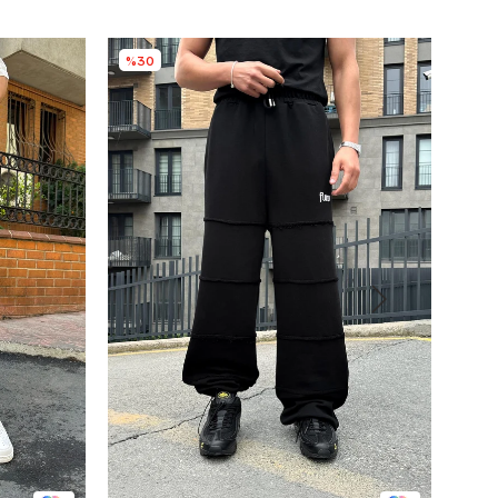
%30
%3