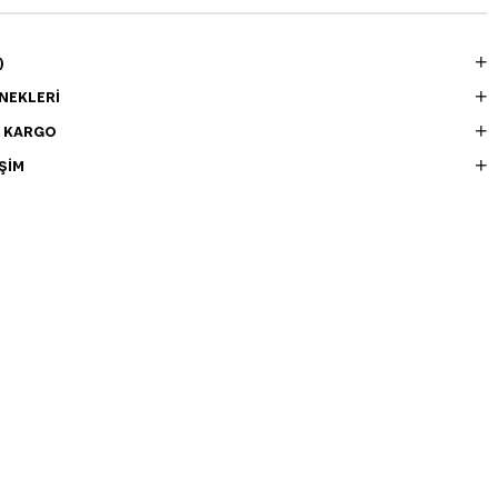
)
NEKLERI
E KARGO
ŞIM