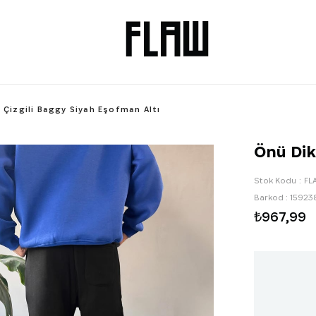
 Çizgili Baggy Siyah Eşofman Altı
Önü Dik
Stok Kodu
FL
Barkod
:
15923
₺967,99