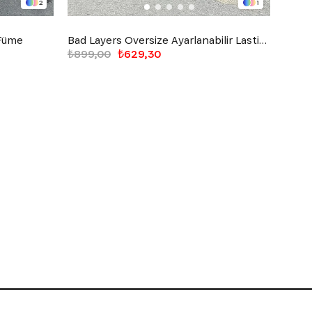
2
1
 Füme
Bad Layers Oversize Ayarlanabilir Lastikli Eşofman Siyah
Flex 
₺899,00
₺629,30
₺799