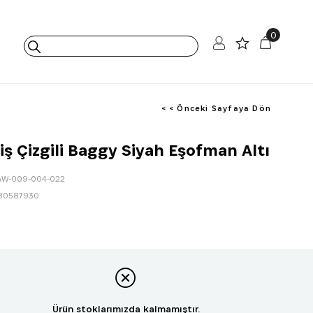
0
< < Önceki Sayfaya Dön
iş Çizgili Baggy Siyah Eşofman Altı
AW-009-004-022
80587930
Ürün stoklarımızda kalmamıştır.