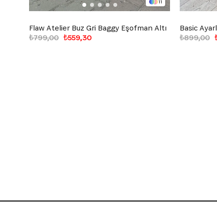
11
Flaw Atelier Buz Gri Baggy Eşofman Altı
₺799,00
₺559,30
₺899,00