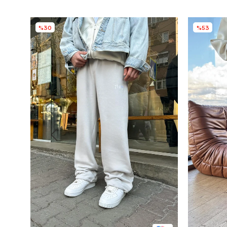
%30
%53