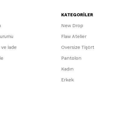
KATEGORİLER
m
New Drop
Durumu
Flaw Atelier
 ve İade
Oversize Tişört
de
Pantolon
Kadın
Erkek