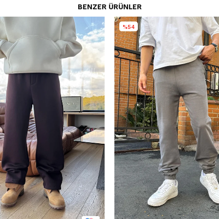
BENZER ÜRÜNLER
%54