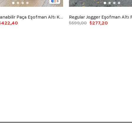
3
Basic Ayarlanabilir Paça Eşofman Altı Kahverengi
Regular Jogger Eşofman Altı
₺422,40
₺599,00
₺277,20