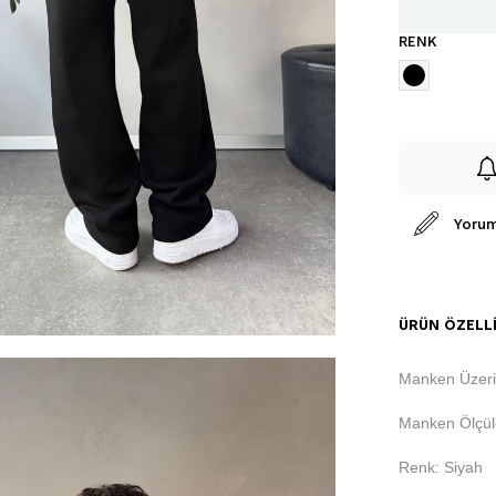
RENK
Yorum
ÜRÜN ÖZELLI
Manken Üzeri
Manken Ölçüle
Renk: Siyah