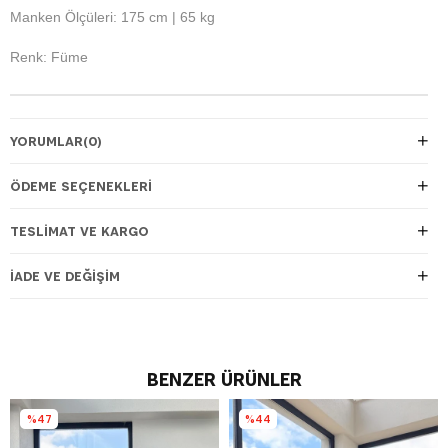
Manken Ölçüleri: 175 cm | 65 kg
Renk: Füme
YORUMLAR
(0)
ÖDEME SEÇENEKLERI
TESLIMAT VE KARGO
İADE VE DEĞIŞIM
BENZER ÜRÜNLER
%47
%44