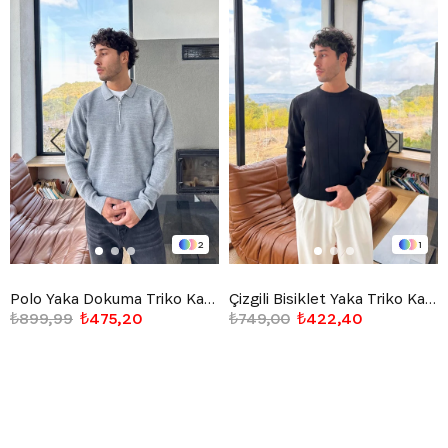
2
1
Polo Yaka Dokuma Triko Kazak Gri
Çizgili Bisiklet Yaka Triko Kazak Siyah
₺899,99
₺475,20
₺749,00
₺422,40