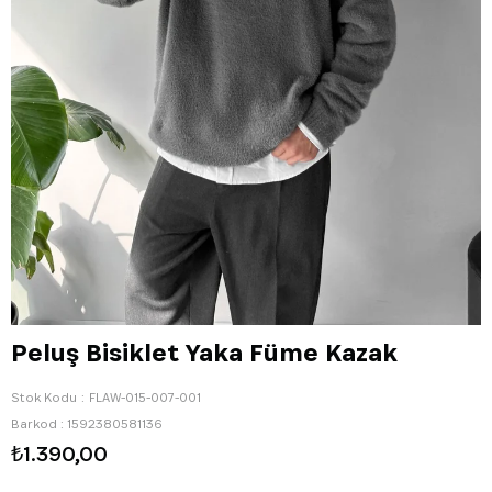
Peluş Bisiklet Yaka Füme Kazak
Stok Kodu
FLAW-015-007-001
Barkod
:
1592380581136
₺1.390,00