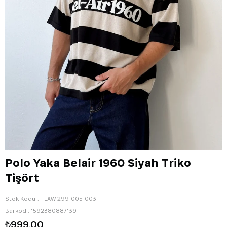
Polo Yaka Belair 1960 Siyah Triko
Tişört
Stok Kodu
FLAW-299-005-003
Barkod
:
1592380887139
₺999,00