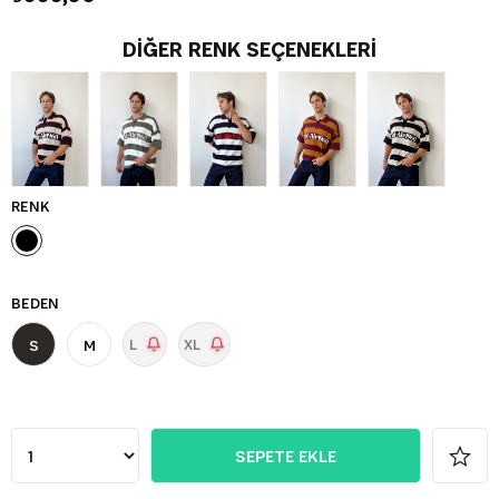
DIĞER RENK SEÇENEKLERI
RENK
BEDEN
L
XL
S
M