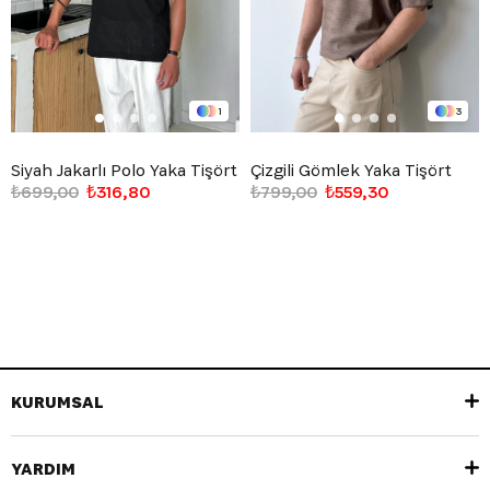
1
3
Siyah Jakarlı Polo Yaka Tişört
Çizgili Gömlek Yaka Tişört
₺699,00
₺316,80
₺799,00
₺559,30
KURUMSAL
YARDIM