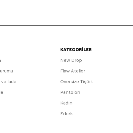
KATEGORİLER
m
New Drop
Durumu
Flaw Atelier
 ve İade
Oversize Tişört
de
Pantolon
Kadın
Erkek