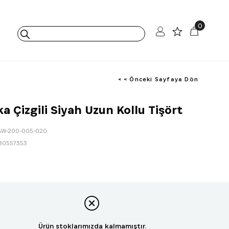
0
< < Önceki Sayfaya Dön
a Çizgili Siyah Uzun Kollu Tişört
AW-200-005-020
80557353
Ürün stoklarımızda kalmamıştır.