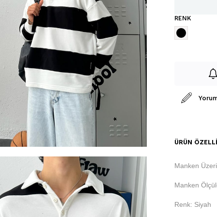
RENK
Yorum
ÜRÜN ÖZELLI
Manken Üzeri
Manken Ölçüle
Renk: Siyah