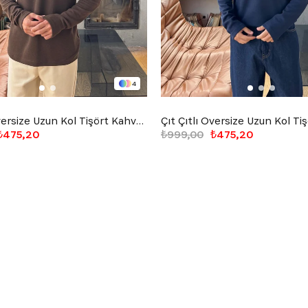
4
Çıt Çıtlı Oversize Uzun Kol Tişört Kahverengi
₺475,20
₺999,00
₺475,20