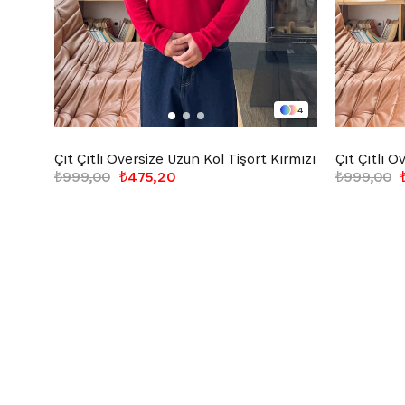
4
Çıt Çıtlı Oversize Uzun Kol Tişört Kırmızı
₺999,00
₺475,20
₺999,00