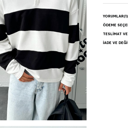
YORUMLAR
(1)
ÖDEME SEÇE
TESLIMAT V
İADE VE DEĞI