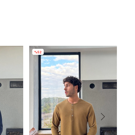
%52
%3