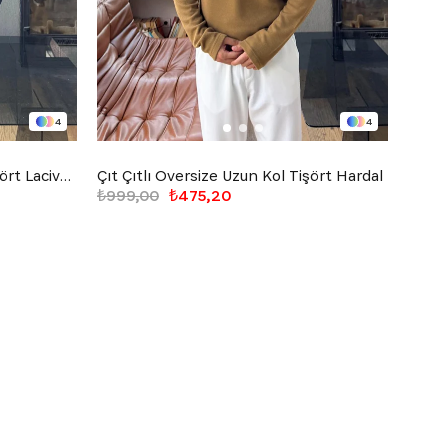
4
4
Çıt Çıtlı Oversize Uzun Kol Tişört Lacivert
Çıt Çıtlı Oversize Uzun Kol Tişört Hardal
Basic
₺999,00
₺475,20
₺699