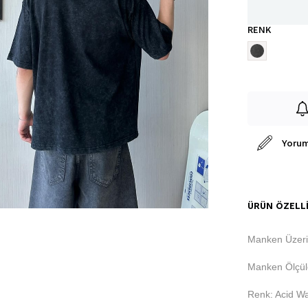
RENK
Yorum
ÜRÜN ÖZELLI
Manken Üzeri
Manken Ölçüle
Renk: Acid W