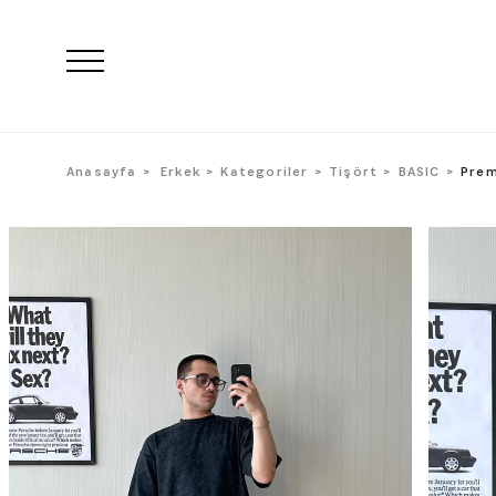
Anasayfa
Erkek
Kategoriler
Tişört
BASIC
Prem