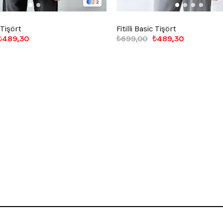
2
c Tişört
Fitilli Basic Tişört
₺489,30
₺699,00
₺489,30