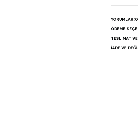
YORUMLAR
(0
ÖDEME SEÇE
TESLIMAT V
İADE VE DEĞI