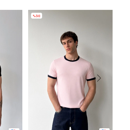
%30
%5