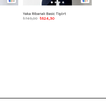
2
1
Yaka Ribanalı Basic Tişört
Fitill
₺749,00
₺524,30
₺1.24