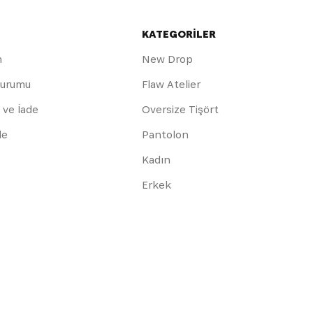
KATEGORİLER
m
New Drop
Durumu
Flaw Atelier
 ve İade
Oversize Tişört
de
Pantolon
Kadın
Erkek