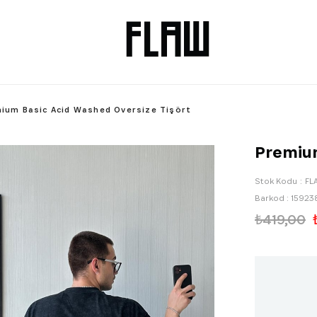
ium Basic Acid Washed Oversize Tişört
Premium
Stok Kodu
FL
Barkod
:
15923
₺419,00