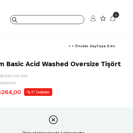
0
< < Önceki Sayfaya Dön
 Basic Acid Washed Oversize Tişört
AW-095-005-062
80527073
₺264,00
%
İndirim
37
Ürün stoklarımızda kalmamıştır.