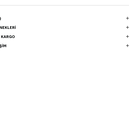
)
NEKLERI
E KARGO
ŞIM