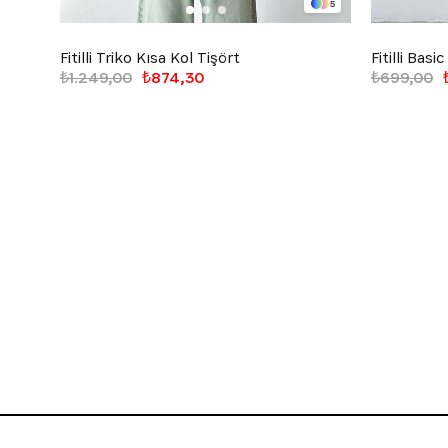
5
Fitilli Triko Kısa Kol Tişört
Fitilli Basi
₺1.249,00
₺874,30
₺699,00