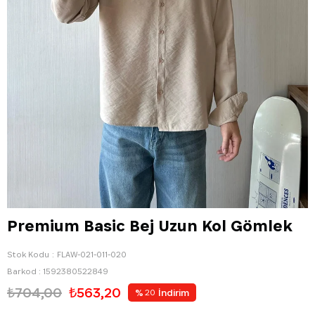
Premium Basic Bej Uzun Kol Gömlek
Stok Kodu
FLAW-021-011-020
Barkod
:
1592380522849
₺704,00
₺563,20
%
İndirim
20