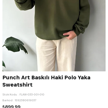
Punch Art Baskılı Haki Polo Yaka
Sweatshirt
Stok Kodu
FLAW-033-001-010
Barkod
:
1592380619037
₺899,99