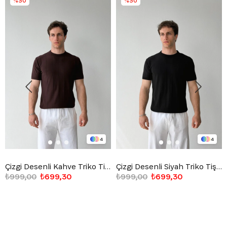
%30
%30
4
4
Çizgi Desenli Kahve Triko Tişört
Çizgi Desenli Siyah Triko Tişört
₺999,00
₺699,30
₺999,00
₺699,30