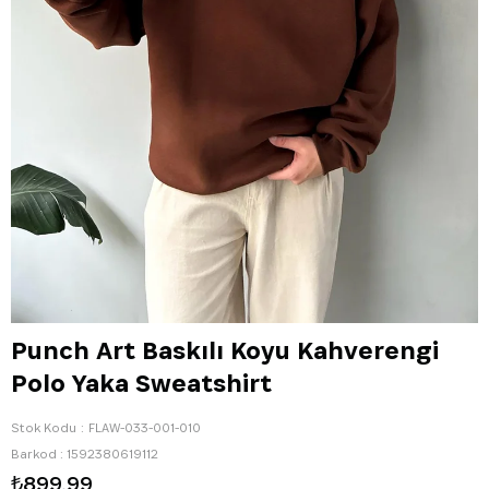
Punch Art Baskılı Koyu Kahverengi
Polo Yaka Sweatshirt
Stok Kodu
FLAW-033-001-010
Barkod
:
1592380619112
₺899,99