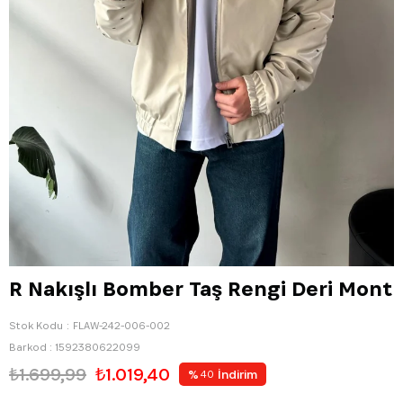
R Nakışlı Bomber Taş Rengi Deri Mont
Stok Kodu
FLAW-242-006-002
Barkod
:
1592380622099
₺1.699,99
₺1.019,40
%
İndirim
40