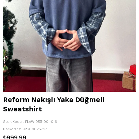
Reform Nakışlı Yaka Düğmeli
Sweatshirt
Stok Kodu
FLAW-033-001-016
Barkod
:
1592380823793
₺999,99