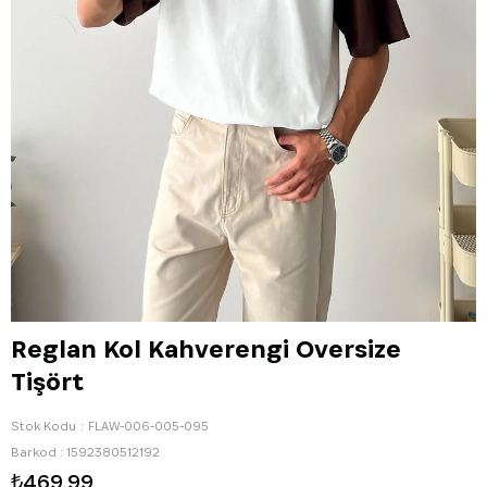
Reglan Kol Kahverengi Oversize
Tişört
Stok Kodu
FLAW-006-005-095
Barkod
:
1592380512192
₺469,99