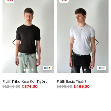
%30
%30
5
2
Fitilli Triko Kısa Kol Tişört
Fitilli Basic Tişört
₺1.249,00
₺874,30
₺699,00
₺489,30