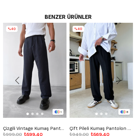
BENZER ÜRÜNLER
%40
%40
1
8
Çizgili Vintage Kumaş Pantolon Lacivert
Çift Pileli Kumaş Pantolon Siyah
₺999,00
₺599,40
₺949,00
₺569,40