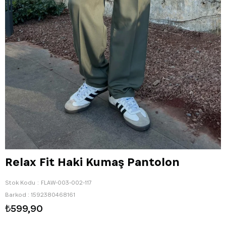
Relax Fit Haki Kumaş Pantolon
Stok Kodu
FLAW-003-002-117
Barkod
:
1592380468161
₺599,90