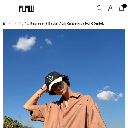
0
Represent Baskılı Açık Kahve Kısa Kol Gömlek