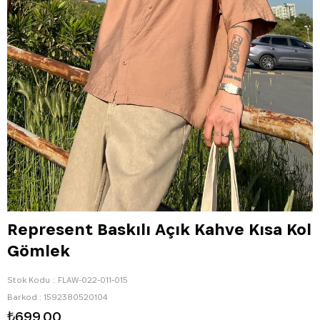
Represent Baskılı Açık Kahve Kısa Kol
Gömlek
Stok Kodu
FLAW-022-011-015
Barkod
:
1592380520104
₺699,00