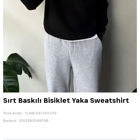
Sırt Baskılı Bisiklet Yaka Sweatshirt
Stok Kodu
FLAW-031-001-019
Barkod
:
1592380589798