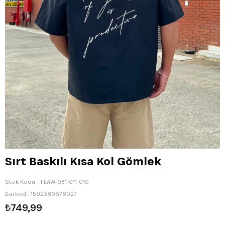
Sırt Baskılı Kısa Kol Gömlek
Stok Kodu
FLAW-031-011-010
Barkod
:
1592380678027
₺749,99