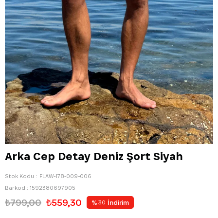
Arka Cep Detay Deniz Şort Siyah
Stok Kodu
FLAW-178-009-006
Barkod
:
1592380697905
₺799,00
₺559,30
%
İndirim
30