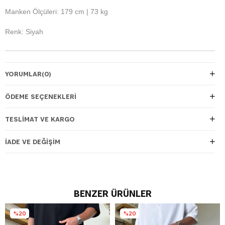
Manken Ölçüleri: 179 cm | 73 kg
Renk: Siyah
YORUMLAR
(0)
ÖDEME SEÇENEKLERI
TESLIMAT VE KARGO
İADE VE DEĞIŞIM
BENZER ÜRÜNLER
%20
%20