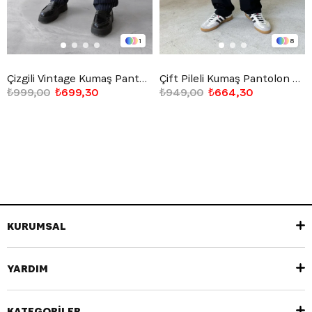
1
8
Çizgili Vintage Kumaş Pantolon Lacivert
Çift Pileli Kumaş Pantolon Siyah
₺999,00
₺699,30
₺949,00
₺664,30
KURUMSAL
YARDIM
KATEGORİLER