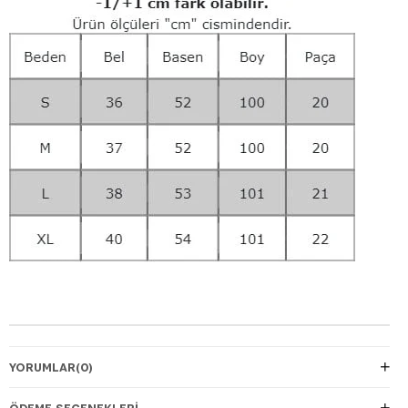
YORUMLAR
(0)
ÖDEME SEÇENEKLERI