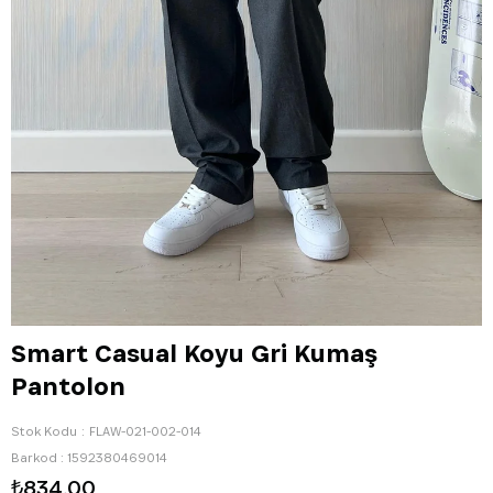
Smart Casual Koyu Gri Kumaş
Pantolon
Stok Kodu
FLAW-021-002-014
Barkod
:
1592380469014
₺834,00