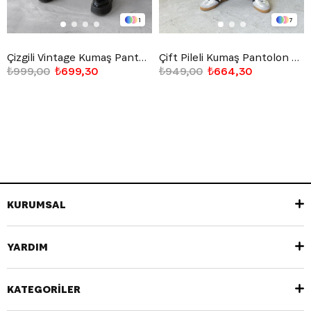
1
7
Çizgili Vintage Kumaş Pantolon Lacivert
Çift Pileli Kumaş Pantolon Siyah
₺999,00
₺699,30
₺949,00
₺664,30
KURUMSAL
YARDIM
KATEGORİLER