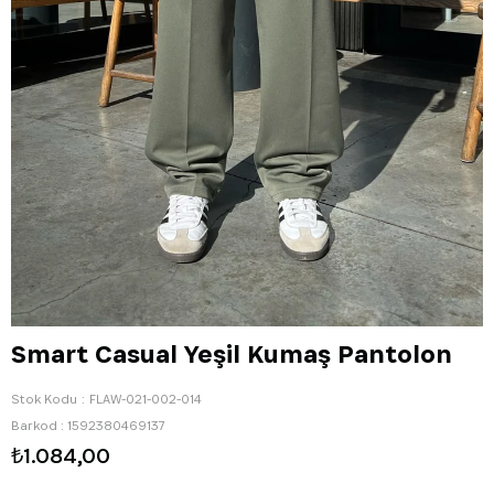
Smart Casual Yeşil Kumaş Pantolon
Stok Kodu
FLAW-021-002-014
Barkod
:
1592380469137
₺1.084,00