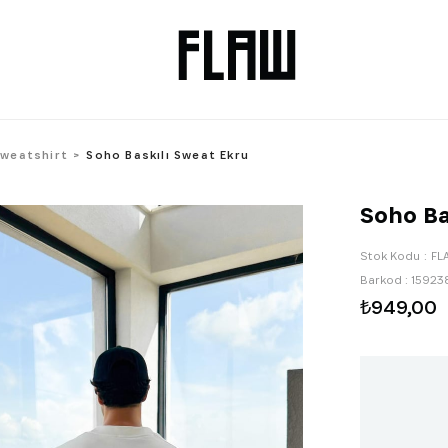
Sweatshirt
Soho Baskılı Sweat Ekru
Soho Ba
Stok Kodu
FL
Barkod
:
15923
₺949,00