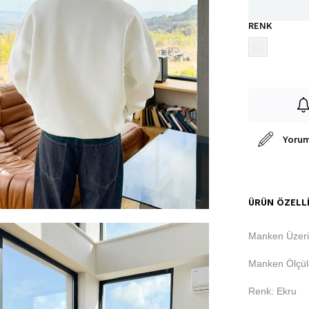
RENK
Yorum
ÜRÜN ÖZELLI
Manken Üzeri
Manken Ölçüle
Renk: Ekru