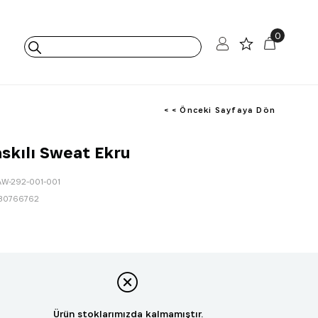
0
< < Önceki Sayfaya Dön
skılı Sweat Ekru
AW-292-001-001
80766762
Ürün stoklarımızda kalmamıştır.