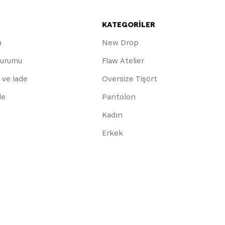
KATEGORİLER
m
New Drop
Durumu
Flaw Atelier
 ve İade
Oversize Tişört
de
Pantolon
Kadın
Erkek