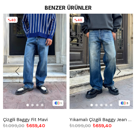
BENZER ÜRÜNLER
%40
%40
1
3
Çizgili Baggy Fit Mavi
Yıkamalı Çizgili Baggy Jean Mavi
₺1.099,00
₺659,40
₺1.099,00
₺659,40