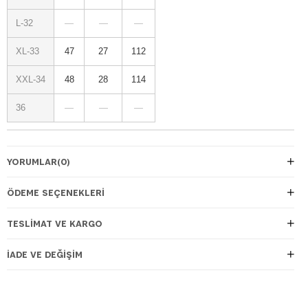
L-32
—
—
—
XL-33
47
27
112
XXL-34
48
28
114
36
—
—
—
YORUMLAR
(0)
ÖDEME SEÇENEKLERI
TESLIMAT VE KARGO
İADE VE DEĞIŞIM