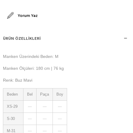
Yorum Yaz
ÜRÜN ÖZELLIKLERI
Manken Üzerindeki Beden: M
Manken Ölçüleri: 180 cm | 76 kg
Renk: Buz Mavi
Beden
Bel
Paça
Boy
XS-29
—
—
—
S-30
—
—
—
M-31
—
—
—