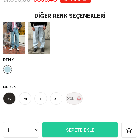
DIĞER RENK SEÇENEKLERI
RENK
BEDEN
XXL
S
M
L
XL