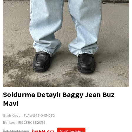
Soldurma Detaylı Baggy Jean Buz
Mavi
Stok Kodu
FLAW-245-043-032
Barkod
:
1592380652034
₺1.099,00
₺659,40
%
İndirim
40