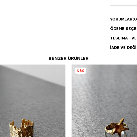
YORUMLAR
(0
ÖDEME SEÇE
TESLIMAT V
İADE VE DEĞI
BENZER ÜRÜNLER
%30