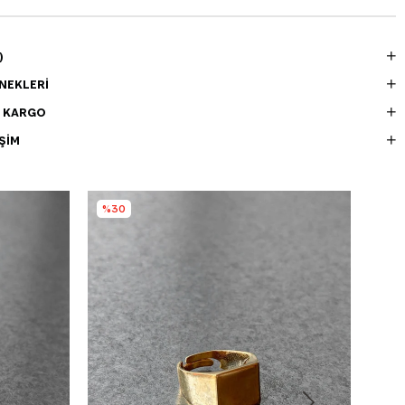
)
NEKLERI
E KARGO
ŞIM
%30
%3