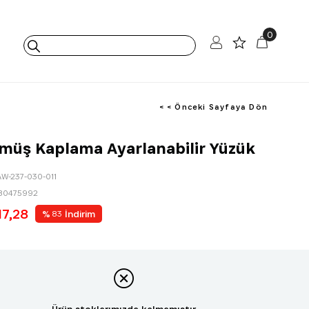
0
< < Önceki Sayfaya Dön
müş Kaplama Ayarlanabilir Yüzük
AW-237-030-011
80475992
17,28
%
İndirim
83
Ürün stoklarımızda kalmamıştır.