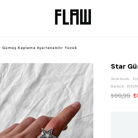
r Gümüş Kaplama Ayarlanabilir Yüzük
Star Gü
Stok Kodu
FL
Barkod
:
15923
₺99,99
₺