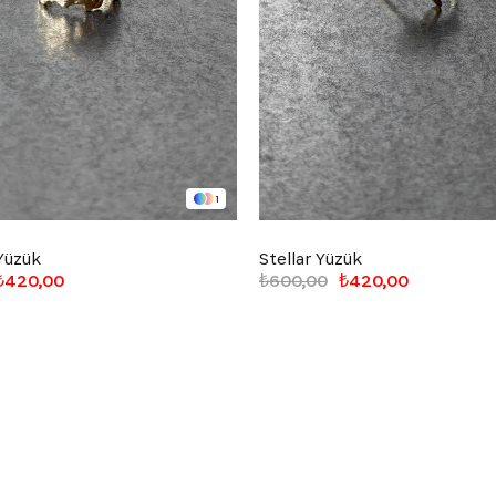
1
Yüzük
Stellar Yüzük
₺420,00
₺600,00
₺420,00