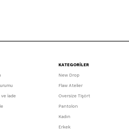
KATEGORİLER
m
New Drop
Durumu
Flaw Atelier
 ve İade
Oversize Tişört
de
Pantolon
Kadın
Erkek