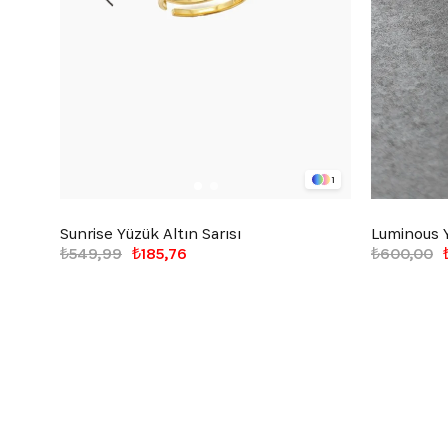
1
Sunrise Yüzük Altın Sarısı
Luminous 
₺549,99
₺185,76
₺600,00