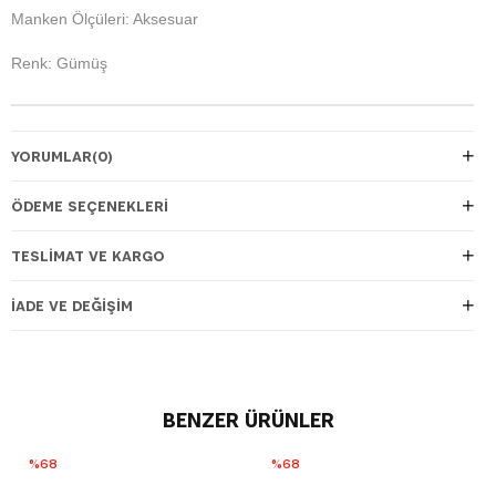
Manken Ölçüleri: Aksesuar
Renk: Gümüş
YORUMLAR
(0)
ÖDEME SEÇENEKLERI
TESLIMAT VE KARGO
İADE VE DEĞIŞIM
BENZER ÜRÜNLER
%68
%68