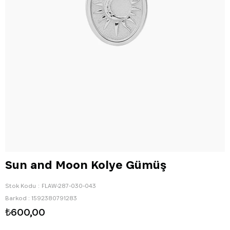
Sun and Moon Kolye Gümüş
Stok Kodu
FLAW-287-030-043
Barkod
:
1592380791283
₺600,00