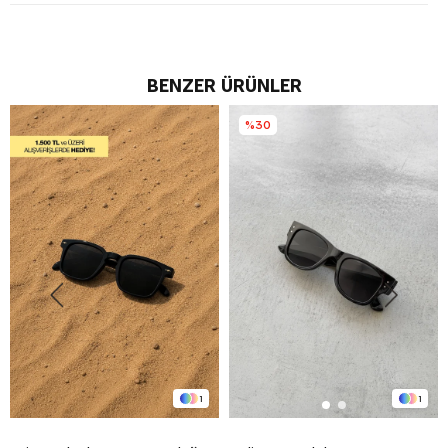
BENZER ÜRÜNLER
%30
1
1