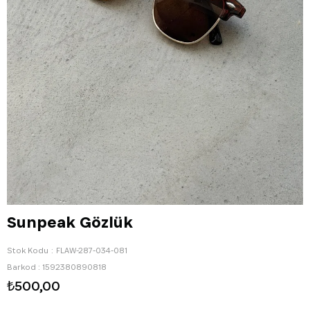
Sunpeak Gözlük
Stok Kodu
FLAW-287-034-081
Barkod
:
1592380890818
₺500,00