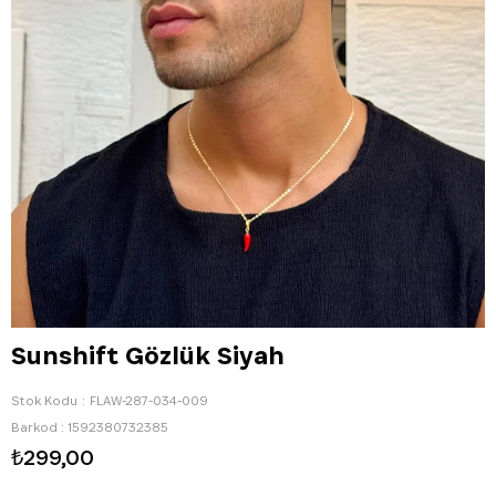
Sunshift Gözlük Siyah
Stok Kodu
FLAW-287-034-009
Barkod
:
1592380732385
₺299,00