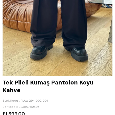
Tek Pileli Kumaş Pantolon Koyu
Kahve
Stok Kodu
FLAW-294-002-001
Barkod
:
1592380780393
₺1.399,00