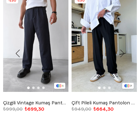
%30
%30
1
7
Çizgili Vintage Kumaş Pantolon Lacivert
Çift Pileli Kumaş Pantolon Siyah
₺999,00
₺699,30
₺949,00
₺664,30