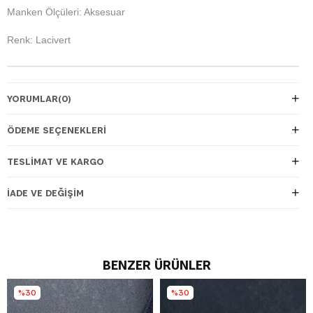
Manken Ölçüleri: Aksesuar
Renk: Lacivert
YORUMLAR
(0)
ÖDEME SEÇENEKLERI
TESLIMAT VE KARGO
İADE VE DEĞIŞIM
BENZER ÜRÜNLER
%30
%30