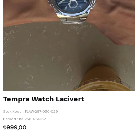
Tempra Watch Lacivert
Stok Kodu
FLAW-287-030-029
Barkod
:
1592380751362
₺999,00