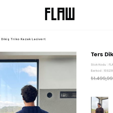
 Dikiş Triko Kazak Lacivert
Ters Di
Stok Kodu
FL
Barkod
:
15923
₺1.499,99