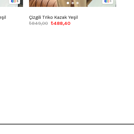
3
1
şil
Çizgili Triko Kazak Yeşil
Half 
₺849,00
₺488,40
₺949