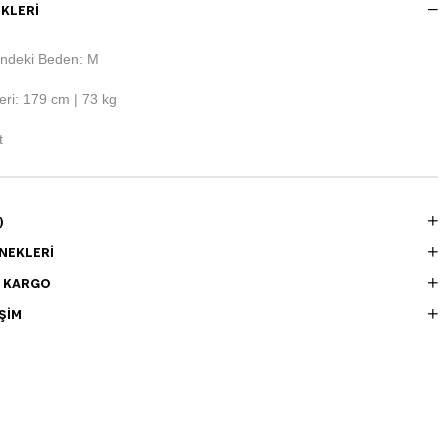
KLERI
ndeki Beden: M
ri: 179 cm | 73 kg
t
)
NEKLERI
E KARGO
ŞIM