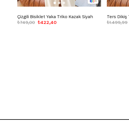
1
Çizgili Bisiklet Yaka Triko Kazak Siyah
Ters Dikiş
₺749,00
₺422,40
₺1.499,99