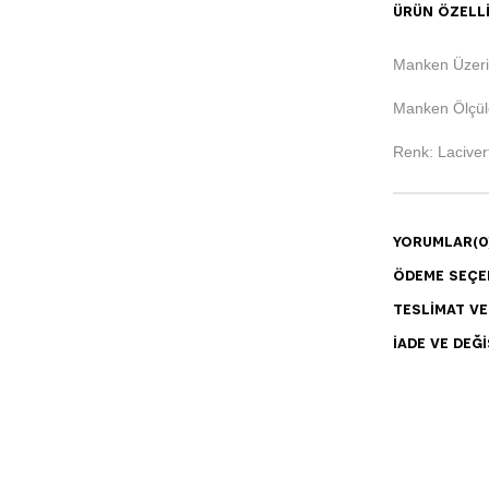
ÜRÜN ÖZELLI
Manken Üzeri
Manken Ölçüle
Renk: Laciver
YORUMLAR
(0
ÖDEME SEÇE
TESLIMAT V
İADE VE DEĞI