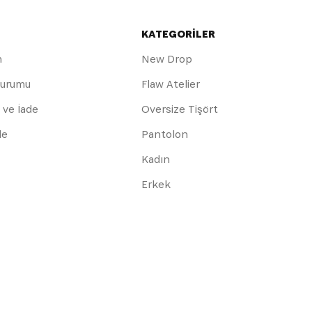
KATEGORİLER
m
New Drop
Durumu
Flaw Atelier
 ve İade
Oversize Tişört
de
Pantolon
Kadın
Erkek