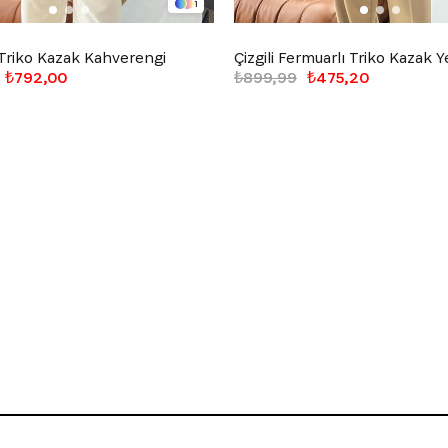
1
 Triko Kazak Kahverengi
Çizgili Fermuarlı Triko Kazak Ye
₺792,00
₺899,99
₺475,20