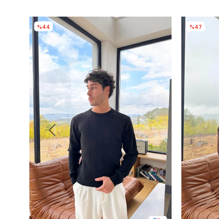
%44
%47