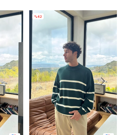
%42
%4