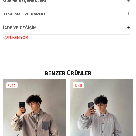
ÖDEME SEÇENEKLERI
TESLIMAT VE KARGO
İADE VE DEĞIŞIM
TÜKENIYOR
BENZER ÜRÜNLER
%47
%46