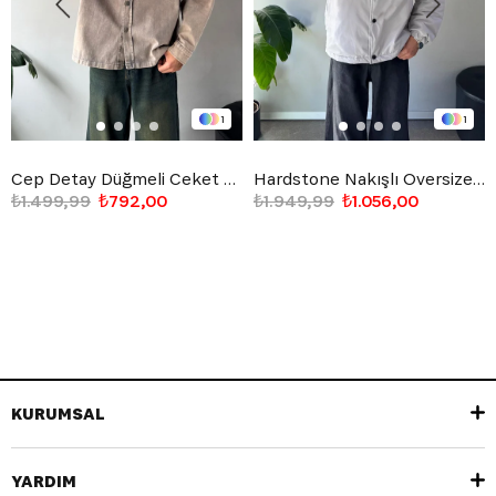
1
1
Cep Detay Düğmeli Ceket Taş Rengi
Hardstone Nakışlı Oversize Ceket Gri
₺1.499,99
₺792,00
₺1.949,99
₺1.056,00
KURUMSAL
YARDIM