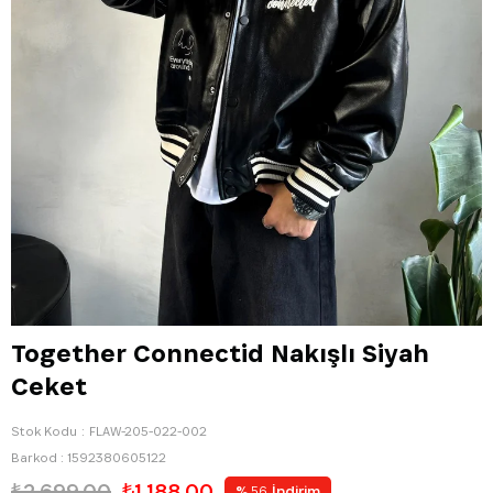
Together Connectid Nakışlı Siyah
Ceket
Stok Kodu
FLAW-205-022-002
Barkod
:
1592380605122
₺2.699,00
₺1.188,00
%
İndirim
56