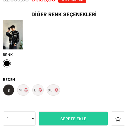
DIĞER RENK SEÇENEKLERI
RENK
BEDEN
M
L
XL
S