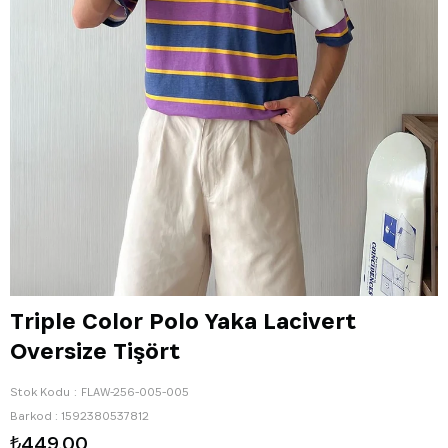
Triple Color Polo Yaka Lacivert
Oversize Tişört
Stok Kodu
FLAW-256-005-005
Barkod
:
1592380537812
₺449,00