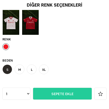
DIĞER RENK SEÇENEKLERI
RENK
BEDEN
S
M
L
XL