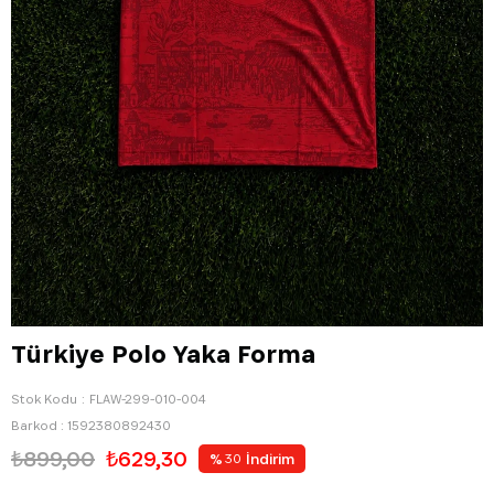
Türkiye Polo Yaka Forma
Stok Kodu
FLAW-299-010-004
Barkod
:
1592380892430
₺899,00
₺629,30
%
İndirim
30