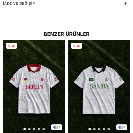
İADE VE DEĞIŞIM
BENZER ÜRÜNLER
%30
%30
1
1