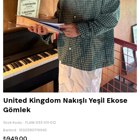
United Kingdom Nakışlı Yeşil Ekose
Gömlek
Stok Kodu
FLAW-033-011-012
Barkod
:
1592380719645
₺949,00