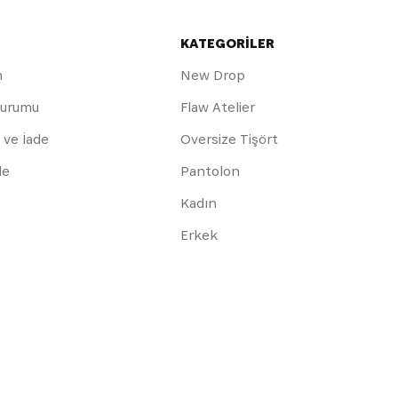
KATEGORİLER
m
New Drop
Durumu
Flaw Atelier
 ve İade
Oversize Tişört
de
Pantolon
Kadın
Erkek