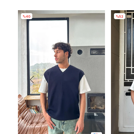
%40
%52