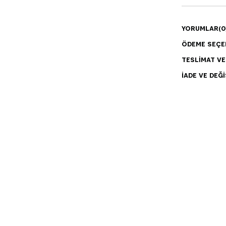
YORUMLAR
(0
ÖDEME SEÇE
TESLIMAT V
İADE VE DEĞI