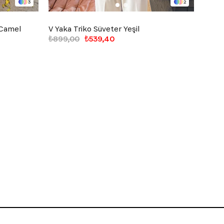
3
2
 Camel
V Yaka Triko Süveter Yeşil
Bakla
₺899,00
₺539,40
₺1.19