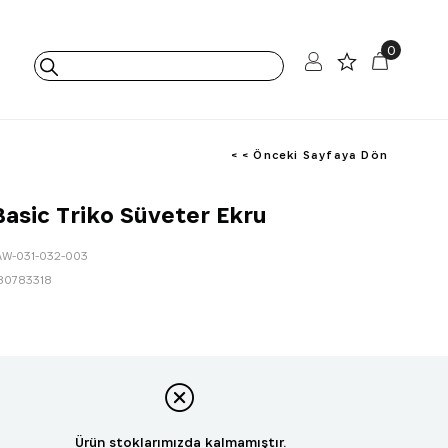
0
< < Önceki Sayfaya Dön
Basic Triko Süveter Ekru
AW-031-032-003
80783318
Ürün stoklarımızda kalmamıştır.