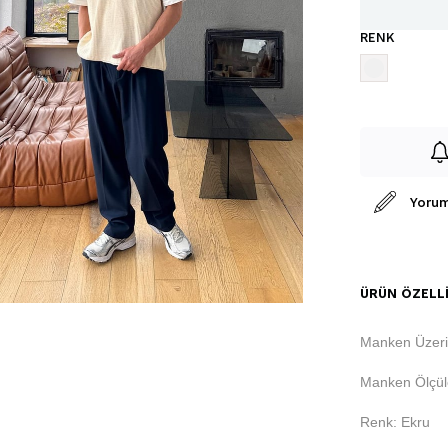
RENK
Yorum
ÜRÜN ÖZELLI
Manken Üzeri
Manken Ölçüle
Renk: Ekru