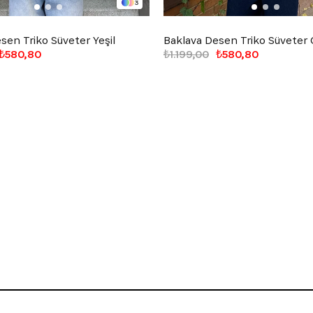
3
sen Triko Süveter Yeşil
Baklava Desen Triko Süveter
₺580,80
₺1.199,00
₺580,80