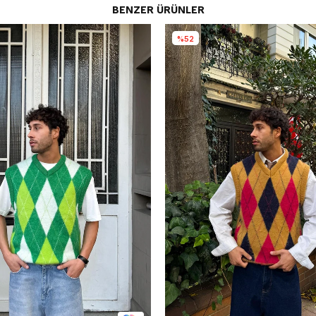
BENZER ÜRÜNLER
%52