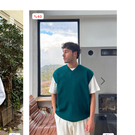
%40
%5