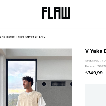
aka Basic Triko Süveter Ekru
V Yaka 
Stok Kodu
FL
Barkod
:
15923
₺749,99