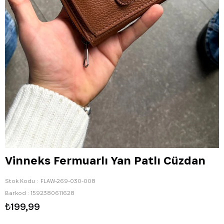
Vinneks Fermuarlı Yan Patlı Cüzdan
Stok Kodu
FLAW-269-030-008
Barkod
:
1592380611628
₺199,99