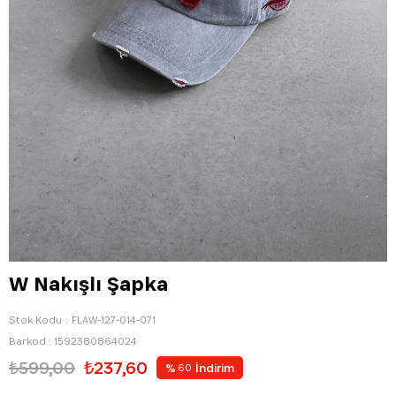
W Nakışlı Şapka
Stok Kodu
FLAW-127-014-071
Barkod
:
1592380864024
₺599,00
₺237,60
%
İndirim
60