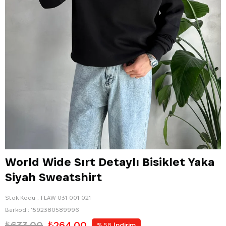
World Wide Sırt Detaylı Bisiklet Yaka
Siyah Sweatshirt
Stok Kodu
FLAW-031-001-021
Barkod
:
1592380589996
₺633,00
₺264,00
%
İndirim
58