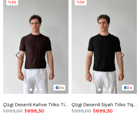
%30
%30
4
4
Çizgi Desenli Kahve Triko Tişört
Çizgi Desenli Siyah Triko Tişört
₺999,00
₺699,30
₺999,00
₺699,30