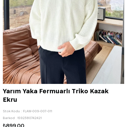
Yarım Yaka Fermuarlı Triko Kazak
Ekru
Stok Kodu
FLAW-009-007-011
Barkod
:
1592380742421
₺899,00