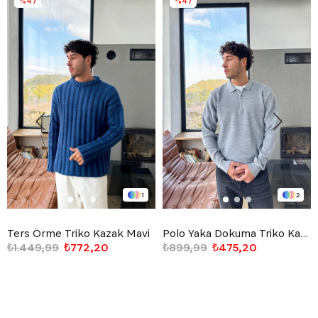
%47
%47
1
2
Ters Örme Triko Kazak Mavi
Polo Yaka Dokuma Triko Kazak Gri
₺1.449,99
₺772,20
₺899,99
₺475,20