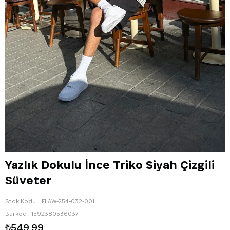
Yazlık Dokulu İnce Triko Siyah Çizgili
Süveter
Stok Kodu
FLAW-254-032-001
Barkod
:
1592380536037
₺549,99