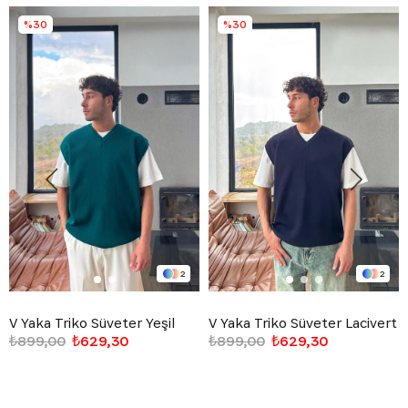
%30
%30
2
2
V Yaka Triko Süveter Yeşil
V Yaka Triko Süveter Lacivert
₺899,00
₺629,30
₺899,00
₺629,30