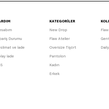
ARDIM
KATEGORİLER
KOL
esabım
New Drop
Flaw
pariş Durumu
Flaw Atelier
Gen
slimat ve İade
Oversize Tişört
Dail
lay İade
Pantolon
SS
Kadın
Erkek