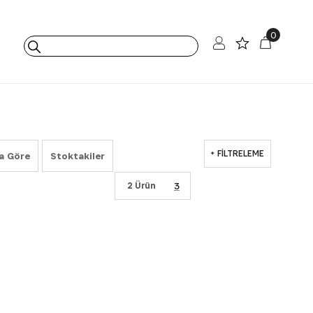
0
FILTRELEME
a Göre
Stoktakiler
2 Ürün