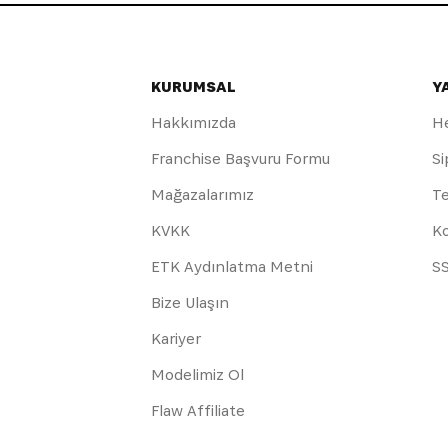
KURUMSAL
Y
Hakkımızda
H
Franchise Başvuru Formu
Si
Mağazalarımız
Te
KVKK
Ko
ETK Aydınlatma Metni
S
Bize Ulaşın
Kariyer
Modelimiz Ol
Flaw Affiliate