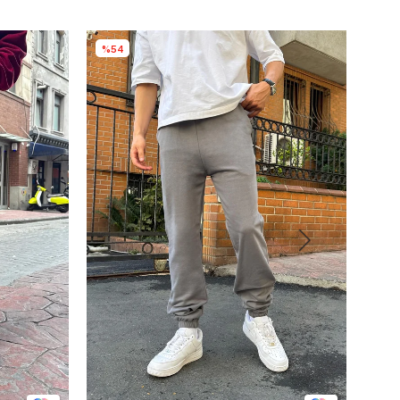
%54
%3