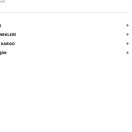
ash
)
NEKLERI
E KARGO
ŞIM