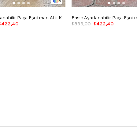
3
Basic Ayarlanabilir Paça Eşofman Altı Kahverengi
₺422,40
₺899,00
₺422,40