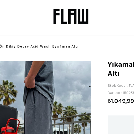
 Ön Dikiş Detay Acid Wash Eşofman Altı
Yıkamal
Altı
Stok Kodu
FL
Barkod
:
15923
₺1.049,99