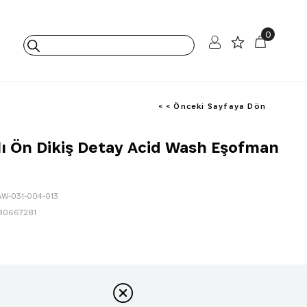
0
< < Önceki Sayfaya Dön
ı Ön Dikiş Detay Acid Wash Eşofman
AW-031-004-013
80667281