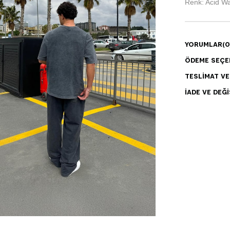
Renk: Acid W
YORUMLAR
(0
ÖDEME SEÇE
TESLIMAT V
İADE VE DEĞI