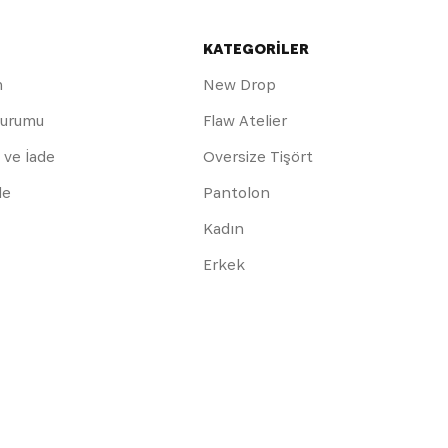
KATEGORİLER
m
New Drop
Durumu
Flaw Atelier
 ve İade
Oversize Tişört
de
Pantolon
Kadın
Erkek