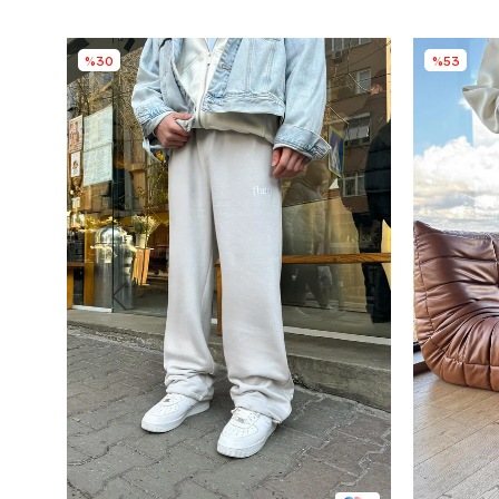
%30
%53