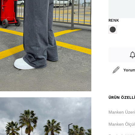
RENK
Yorum
ÜRÜN ÖZELLI
Manken Üzeri
Manken Ölçüle