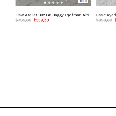
11
Flaw Atelier Buz Gri Baggy Eşofman Altı
₺799,00
₺559,30
₺899,00