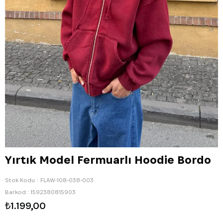
Yırtık Model Fermuarlı Hoodie Bordo
Stok Kodu
FLAW-108-038-003
Barkod
:
1592380815903
₺1.199,00