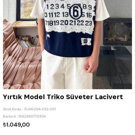
Yırtık Model Triko Süveter Lacivert
Stok Kodu
FLAW-294-032-001
Barkod
:
1592380779304
₺1.049,00