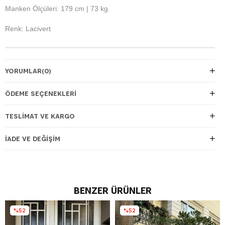
Manken Ölçüleri: 179 cm | 73 kg
Renk: Lacivert
YORUMLAR
(0)
ÖDEME SEÇENEKLERI
TESLIMAT VE KARGO
İADE VE DEĞIŞIM
BENZER ÜRÜNLER
%52
%52