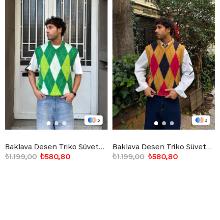
3
3
Baklava Desen Triko Süveter Yeşil
Baklava Desen Triko Süveter Camel
₺1.199,00
₺580,80
₺1.199,00
₺580,80