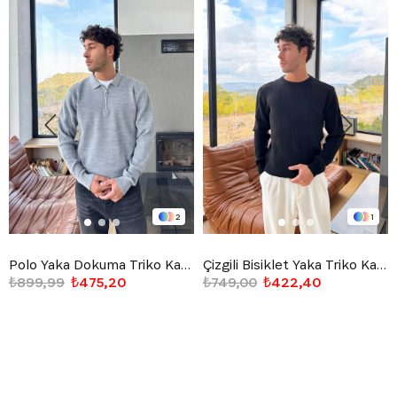
2
1
Polo Yaka Dokuma Triko Kazak Gri
Çizgili Bisiklet Yaka Triko Kazak Siyah
₺899,99
₺475,20
₺749,00
₺422,40