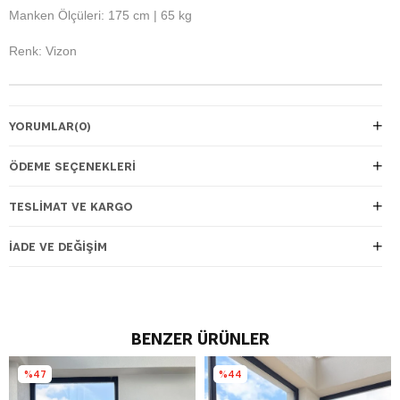
Manken Ölçüleri: 175 cm | 65 kg
Renk: Vizon
YORUMLAR
(0)
ÖDEME SEÇENEKLERI
TESLIMAT VE KARGO
İADE VE DEĞIŞIM
BENZER ÜRÜNLER
%47
%44