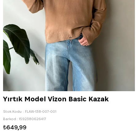
Yırtık Model Vizon Basic Kazak
Stok Kodu
FLAW-138-007-001
Barkod
:
1592380626417
₺649,99