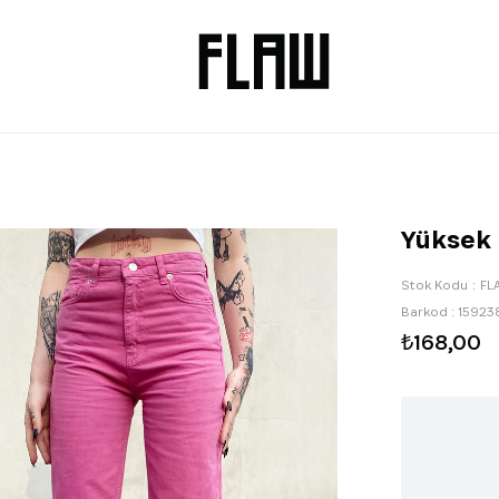
Yüksek
Stok Kodu
FL
Barkod
:
15923
₺168,00