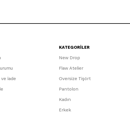
KATEGORİLER
m
New Drop
Durumu
Flaw Atelier
 ve İade
Oversize Tişört
de
Pantolon
Kadın
Erkek