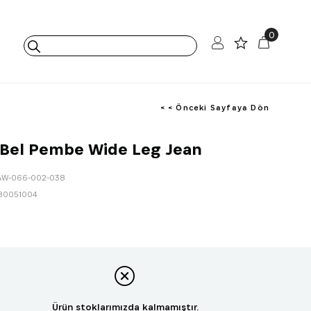
0
< < Önceki Sayfaya Dön
 Bel Pembe Wide Leg Jean
AW-066-002-038
80051004
Ürün stoklarımızda kalmamıştır.