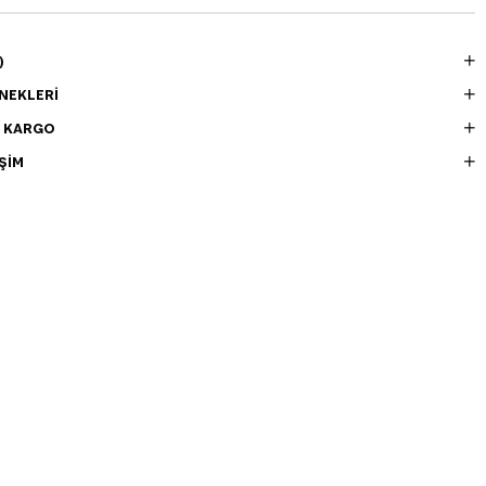
)
NEKLERI
E KARGO
ŞIM