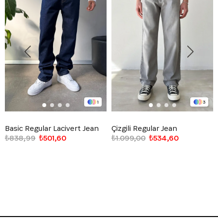
1
3
Basic Regular Lacivert Jean
Çizgili Regular Jean
₺838,99
₺501,60
₺1.099,00
₺534,60