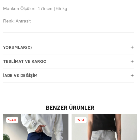
Manken Ölçüleri: 175 cm | 65 kg
Renk: Antrasit
YORUMLAR
(0)
TESLIMAT VE KARGO
İADE VE DEĞIŞIM
BENZER ÜRÜNLER
%40
%51