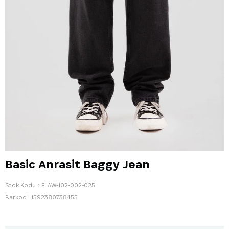
Basic Anrasit Baggy Jean
Stok Kodu
FLAW-102-002-025
Barkod
:
1592380738455