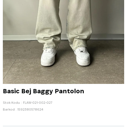
Basic Bej Baggy Pantolon
Stok Kodu
FLAW-021-002-027
Barkod
:
1592380578624