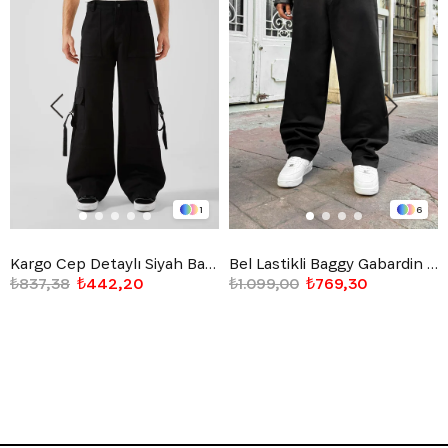
1
6
Kargo Cep Detaylı Siyah Baggy Jean
Bel Lastikli Baggy Gabardin Pantolon Siyah
₺837,38
₺442,20
₺1.099,00
₺769,30