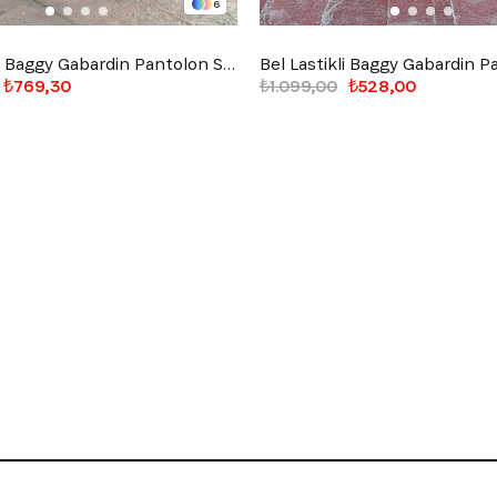
6
Bel Lastikli Baggy Gabardin Pantolon Siyah
₺769,30
₺1.099,00
₺528,00