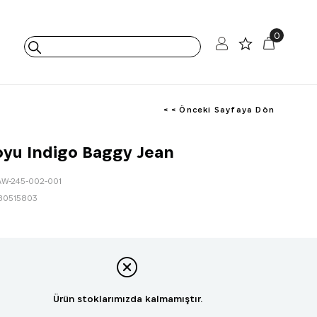
0
< < Önceki Sayfaya Dön
oyu Indigo Baggy Jean
AW-245-002-001
80515803
Ürün stoklarımızda kalmamıştır.