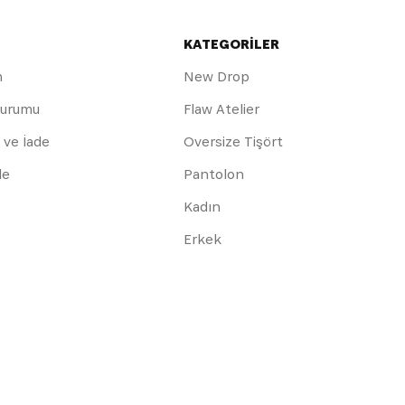
KATEGORİLER
m
New Drop
Durumu
Flaw Atelier
 ve İade
Oversize Tişört
de
Pantolon
Kadın
Erkek