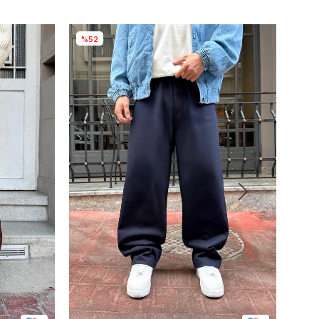
%52
%4