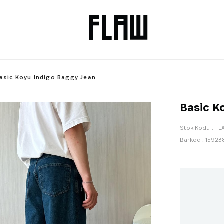
asic Koyu Indigo Baggy Jean
Basic K
Stok Kodu
FL
Barkod
:
15923