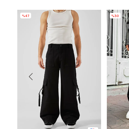
%47
%30