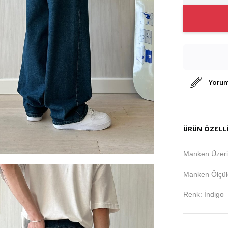
Yorum
ÜRÜN ÖZELLI
Manken Üzeri
Manken Ölçüle
Renk: İndigo