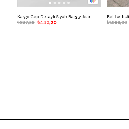
1
Kargo Cep Detaylı Siyah Baggy Jean
₺837,38
₺442,20
₺1.099,00