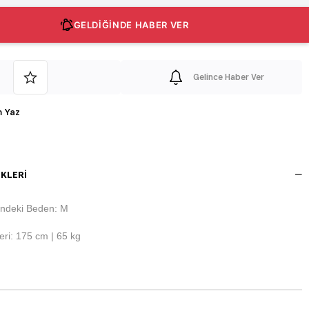
GELDİĞİNDE HABER VER
Gelince Haber Ver
 Yaz
KLERI
ndeki Beden: M
ri: 175 cm | 65 kg