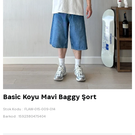
Basic Koyu Mavi Baggy Şort
Stok Kodu
FLAW-015-009-014
Barkod
:
1592380475404