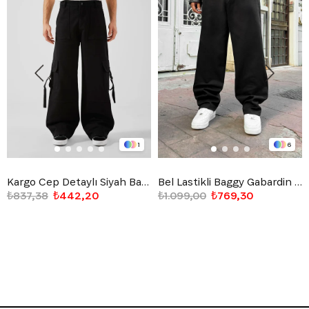
1
6
Kargo Cep Detaylı Siyah Baggy Jean
Bel Lastikli Baggy Gabardin Pantolon Siyah
₺837,38
₺442,20
₺1.099,00
₺769,30