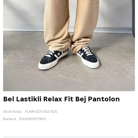
Bel Lastikli Relax Fit Bej Pantolon
Stok Kodu
FLAW-021-002-025
Barkod
:
1592380577801